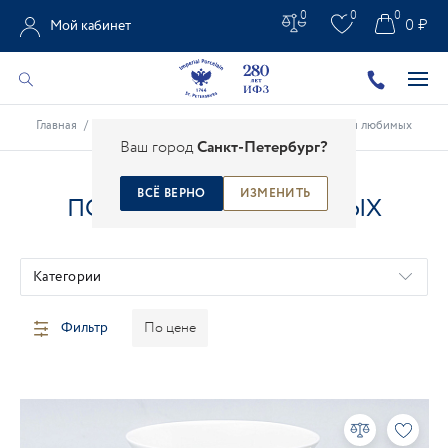
0
0
0
0 ₽
Мой кабинет
Главная
/
Каталог
/
Подарки из фарфора
/
Подарки для любимых
Ваш город
Санкт-Петербург?
ВСЁ ВЕРНО
ИЗМЕНИТЬ
ПОДАРКИ ДЛЯ ЛЮБИМЫХ
Категории
Фильтр
По цене