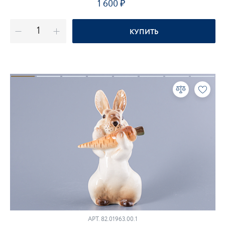
1 600
КУПИТЬ
АРТ.
82.01963.00.1