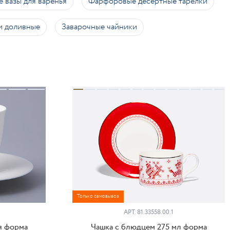
 вазы для варенья
Фарфоровые десертные тарелки
и доливные
Заварочные чайники
Только самовывоз
АРТ.
81.33558.00.1
я форма
Чашка с блюдцем 275 мл форма