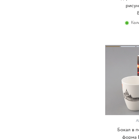
рисун
8
Кол
А
Бокал в 
форма 