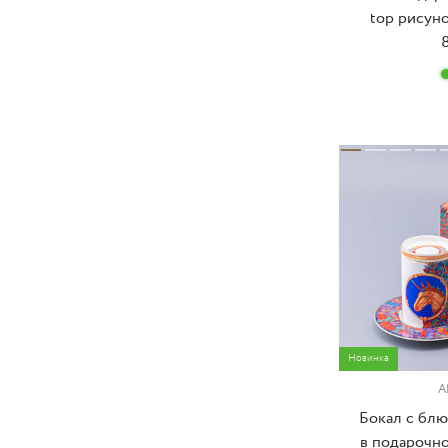
top рисуно
Новинка
А
Бокал с бл
в подарочно