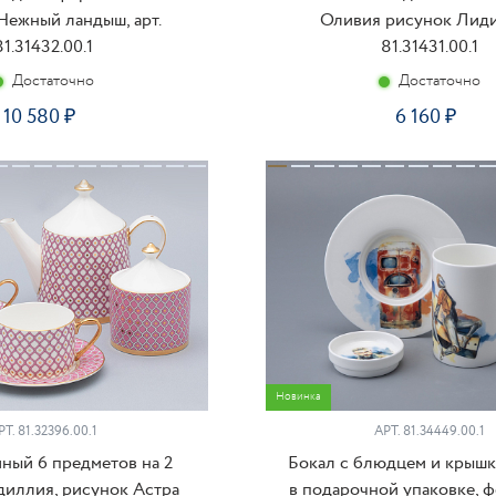
Нежный ландыш, арт.
Оливия рисунок Лиди
81.31432.00.1
81.31431.00.1
Достаточно
Достаточно
10 580
6 160
КУПИТЬ
КУ
Новинка
РТ.
81.32396.00.1
АРТ.
81.34449.00.1
йный 6 предметов на 2
Бокал с блюдцем и крыш
иллия, рисунок Астра
в подарочной упаковке, ф