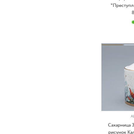
"Преступле
8
А
Сахарница 
рисунок Кал