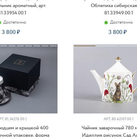
ник ароматный, арт.
Облепиха сибирская,
1.33954.00.1
81.33949.00.1
Достаточно
Достаточно
3 800
3 800
КУПИТЬ
КУ
РТ.
81.34276.00.1
АРТ.
80.42107.00.1
людцем и крышкой 400
Чайник заварочный 780 
очной упаковке, форма
Идиллия рисунок Сад Ал