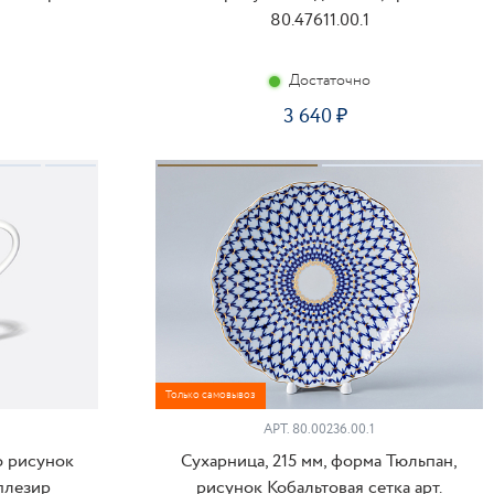
80.47611.00.1
Достаточно
3 640
ПИТЬ
КУПИТЬ
Только самовывоз
АРТ.
80.00236.00.1
о рисунок
Сухарница, 215 мм, форма Тюльпан,
нплезир
рисунок Кобальтовая сетка арт.