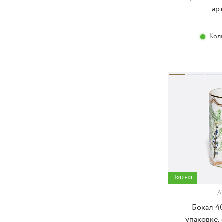
ар
Кол
Новинка
А
Бокал 4
упаковке,