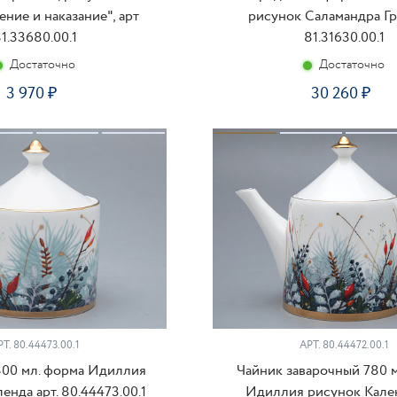
ние и наказание", арт
рисунок Саламандра Гре
1.33680.00.1
81.31630.00.1
Достаточно
Достаточно
3 970
30 260
КУПИТЬ
КУ
РТ.
80.44473.00.1
АРТ.
80.44472.00.1
300 мл. форма Идиллия
Чайник заварочный 780 
енда арт. 80.44473.00.1
Идиллия рисунок Кален