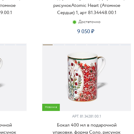
Атомное
рисунокAtomic Heart (Атомное
9.00.1
Сердце) 1, арт 81.34448.00.1
Достаточно
9 050
ПИТЬ
КУПИТЬ
Новинка
АРТ.
81.34281.00.1
рочной
Бокал 400 мл в подарочной
рисунок
упаковке, форма Соло, рисунок