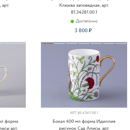
 арт.
Клюква заповедная, арт.
81.34281.00.1
Достаточно
3 800
ПИТЬ
КУПИТЬ
АРТ.
80.47611.00.1
мл форма
Бокал 400 мл форма Идиллия
исы арт.
рисунок Сад Алисы, арт.