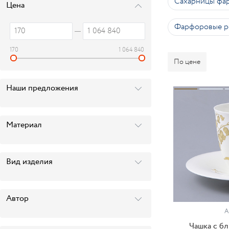
Сахарницы фа
Цена
Фарфоровые р
170
1 064 840
По цене
Наши предложения
Материал
Вид изделия
Автор
А
Чашка с б