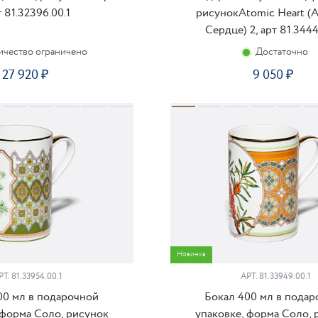
т 81.32396.00.1
рисунокAtomic Heart (
Сердце) 2, арт 81.3444
ичество ограничено
Достаточно
27 920
9 050
КУПИТЬ
КУ
Новинка
РТ.
81.33954.00.1
АРТ.
81.33949.00.1
00 мл в подарочной
Бокал 400 мл в пода
 форма Соло, рисунок
упаковке, форма Соло, 