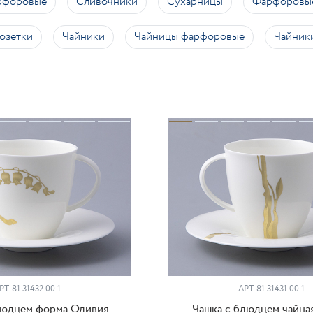
рфоровые
Сливочники
Сухарницы
Фарфоровые
озетки
Чайники
Чайницы фарфоровые
Чайник
РТ.
81.31432.00.1
АРТ.
81.31431.00.1
людцем форма Оливия
Чашка с блюдцем чайна