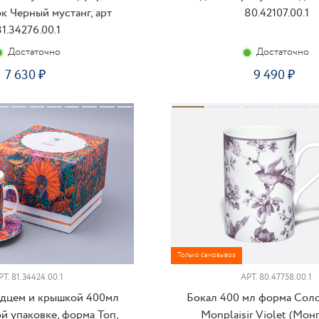
к Черный мустанг, арт
80.42107.00.1
81.34276.00.1
Достаточно
Достаточно
7 630
9 490
КУПИТЬ
КУ
Только самовывоз
РТ.
81.34424.00.1
АРТ.
80.47758.00.1
юдцем и крышкой 400мл
Бокал 400 мл форма Сол
й упаковке, форма Топ,
Monplaisir Violet (Мо