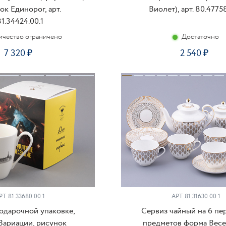
ок Единорог, арт.
Виолет), арт. 80.47758
1.34424.00.1
ичество ограничено
Достаточно
7 320
2 540
КУПИТЬ
КУ
РТ.
81.33680.00.1
АРТ.
81.31630.00.1
подарочной упаковке,
Сервиз чайный на 6 пе
Вариации, рисунок
предметов форма Весе