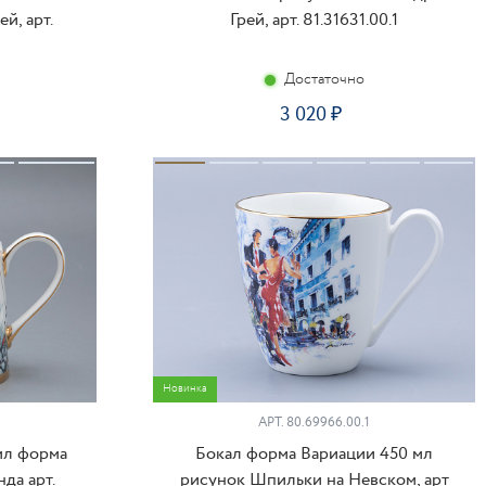
й, арт.
Грей, арт. 81.31631.00.1
Достаточно
3 020
ПИТЬ
КУПИТЬ
Новинка
АРТ.
80.69966.00.1
мл форма
Бокал форма Вариации 450 мл
да арт.
рисунок Шпильки на Невском, арт