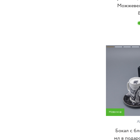
Можжевель
8
Новинка
А
Бокал с б
мл в подар