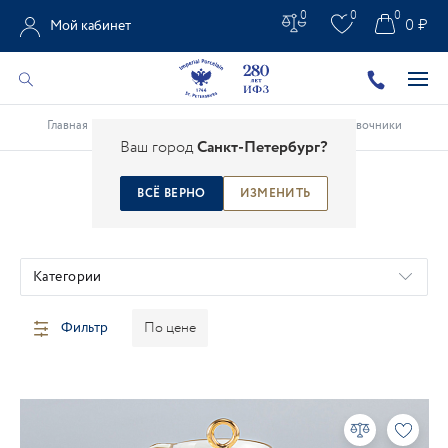
0
0
0
0 ₽
Мой кабинет
Главная
/
Каталог
/
Чайно-кофейные предметы
/
Сливочники
Ваш город
Санкт-Петербург?
ВСЁ ВЕРНО
ИЗМЕНИТЬ
СЛИВОЧНИКИ
Категории
Фильтр
По цене