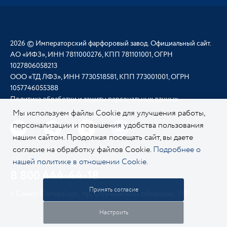
2026 © Императорский фарфоровый завод. Официальный сайт.
АО «ИФЗ», ИНН 7811000276, КПП 781101001, ОГРН
1027806058213
ООО «ТД ЛФЗ», ИНН 7730518581, КПП 773001001, ОГРН
1057746055388
Политика обработки и защиты персональных данных
Мы используем файлы Cookie для улучшения работы,
персонализации и повышения удобства пользования
нашим сайтом. Продолжая посещать сайт, вы даете
согласие на обработку файлов Cookie.
Подробнее о
нашей политике в отношении Cookie.
8 800 444-44-18
Принять согласие
г. Санкт-Петербург, пр. Обуховской обороны, 151
Настроить