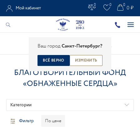
0
0
0
0 ₽
Мой кабинет
Главная
/
Каталог
/
Креативные проекты
/
Ваш город
Санкт-Петербург?
Благотворительный фонд «Обнаженные сердца»
ВСЁ ВЕРНО
ИЗМЕНИТЬ
БЛАГОТВОРИТЕЛЬНЫЙ ФОНД
«ОБНАЖЕННЫЕ СЕРДЦА»
Категории
Фильтр
По цене