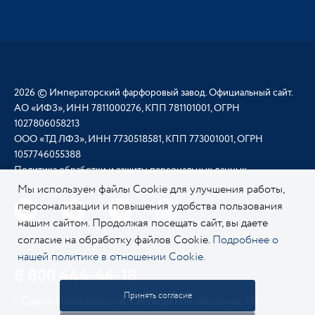
2026 © Императорский фарфоровый завод. Официальный сайт.
АО «ИФЗ», ИНН 7811000276, КПП 781101001, ОГРН
1027806058213
ООО «ТД ЛФЗ», ИНН 7730518581, КПП 773001001, ОГРН
1057746055388
Политика обработки и защиты персональных данных
Мы используем файлы Cookie для улучшения работы,
персонализации и повышения удобства пользования
нашим сайтом. Продолжая посещать сайт, вы даете
согласие на обработку файлов Cookie.
Подробнее о
нашей политике в отношении Cookie.
8 800 444-44-18
Принять согласие
г. Санкт-Петербург, пр. Обуховской обороны, 151