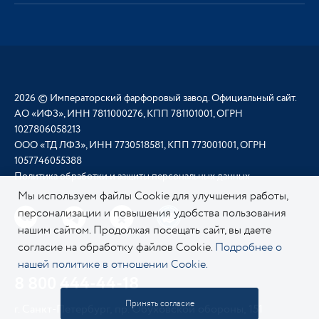
2026 © Императорский фарфоровый завод. Официальный сайт.
АО «ИФЗ», ИНН 7811000276, КПП 781101001, ОГРН
1027806058213
ООО «ТД ЛФЗ», ИНН 7730518581, КПП 773001001, ОГРН
1057746055388
Политика обработки и защиты персональных данных
Мы используем файлы Cookie для улучшения работы,
персонализации и повышения удобства пользования
нашим сайтом. Продолжая посещать сайт, вы даете
согласие на обработку файлов Cookie.
Подробнее о
нашей политике в отношении Cookie.
8 800 444-44-18
Принять согласие
г. Санкт-Петербург, пр. Обуховской обороны, 151