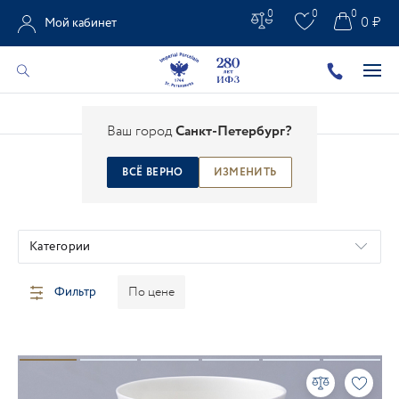
0
0
0
0 ₽
Мой кабинет
Главная
/
Каталог
/
Костяной фарфор
Ваш город
Санкт-Петербург?
ВСЁ ВЕРНО
ИЗМЕНИТЬ
КОСТЯНОЙ ФАРФОР
Категории
Фильтр
По цене