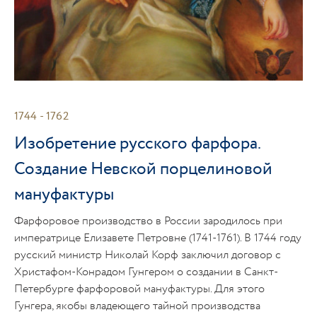
1744 - 1762
Изобретение русского фарфора.
17
Создание Невской порцелиновой
Р
мануфактуры
Е
Фарфоровое производство в России зародилось при
С 
императрице Елизавете Петровне (1741-1761). В 1744 году
бы
русский министр Николай Корф заключил договор с
Им
Христафом-Конрадом Гунгером о создании в Санкт-
вс
Петербурге фарфоровой мануфактуры. Для этого
мо
Гунгера, якобы владеющего тайной производства