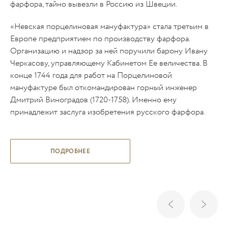
фарфора, тайно вывезли в Россию из Швеции.
Во
фр
«Невская порцелиновая мануфактура» стала третьим в
за
Европе предприятием по производству фарфора.
пр
Организацию и надзор за ней поручили барону Ивану
и 
Черкасову, управляющему Кабинетом Ее величества. В
ха
конце 1744 года для работ на Порцелиновой
мо
мануфактуре был откомандирован горный инженер
ан
Дмитрий Виноградов (1720-1758). Именно ему
принадлежит заслуга изобретения русского фарфора.
ПОДРОБНЕЕ