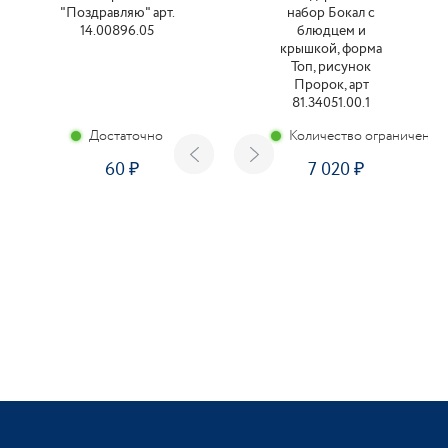
"Поздравляю" арт.
набор Бокал с
14.00896.05
блюдцем и
крышкой, форма
Топ, рисунок
Пророк, арт
81.34051.00.1
Достаточно
Количество ограничено
60
7 020