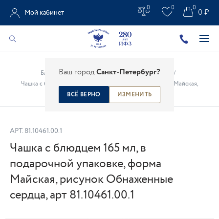
0
0
0
0 ₽
Мой кабинет
Главная
/
Каталог
/
Креативные проекты
/
Ваш город
Санкт-Петербург?
Благотворительный фонд «Обнаженные сердца»
/
Чашка с блюдцем 165 мл, в подарочной упаковке, форма Майская,
рисунок Обнаженные сердца, арт 81.10461.00.1
ВСЁ ВЕРНО
ИЗМЕНИТЬ
АРТ.
81.10461.00.1
Чашка с блюдцем 165 мл, в
подарочной упаковке, форма
Майская, рисунок Обнаженные
сердца, арт 81.10461.00.1