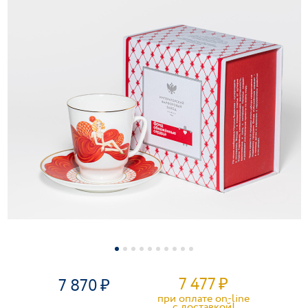
7 477
₽
7 870
при оплате on-line
c доставкой!