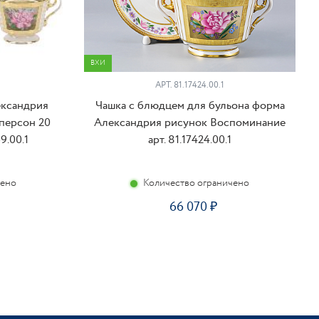
ВХИ
АРТ. 81.17424.00.1
ександрия
Чашка с блюдцем для бульона форма
персон 20
Александрия рисунок Воспоминание
9.00.1
арт. 81.17424.00.1
чено
Количество ограничено
66 070