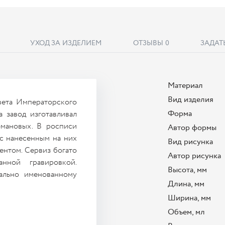
УХОД ЗА ИЗДЕЛИЕМ
ОТЗЫВЫ
0
ЗАДАТ
Материал
Вид изделия
вета Императорского
Форма
а завод изготавливал
мановых. В росписи
Автор формы
 с нанесенным на них
Вид рисунка
ентом. Сервиз богато
Автор рисунка
нной гравировкой.
Высота, мм
чально именованному
Длина, мм
Ширина, мм
Объем, мл