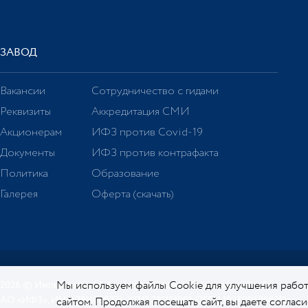
ЗАВОД
Вакансии
Сотрудничество с гидами
Реквизиты
Аккредитация СМИ
Акционерам
ИФЗ против Covid-19
Документы
ИФЗ против контрафакта
Политика
Образование
Галерея
Оферта (скачать)
Мы используем файлы Cookie для улучшения работ
2026 © Императорский фарфоровый завод. Официальный сайт.
АО «ИФЗ», ИНН 7811000276, КПП 781101001, ОГРН 1027806058213
сайтом. Продолжая посещать сайт, вы даете соглас