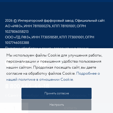
2026 © Императорский фарфоровый завод. Официальный сайт.
АО «ИФЗ», ИНН 7811000276, КПП 781101001, ОГРН
1027806058213
ООО «ТД ЛФЗ», ИНН 7730518581, КПП 773001001, ОГРН
1057746055388
Политика обработки и защиты персональных данных
Мы используем файлы Cookie для улучшения работы,
персонализации и повышения удобства пользования
нашим сайтом. Продолжая посещать сайт, вы даете
согласие на обработку файлов Cookie.
Подробнее о
нашей политике в отношении Cookie.
8 800 444-44-18
Принять согласие
г. Санкт-Петербург, пр. Обуховской обороны, 151
Настроить
КУПИТЬ