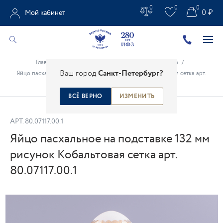
0
0
0
0 ₽
Мой кабинет
Главная
/
Каталог
/
Подарки из фарфора
/
Пасха
/
Ваш город
Санкт-Петербург?
Яйцо пасхальное на подставке 132 мм рисунок Кобальтовая сетка арт.
80.07117.00.1
ВСЁ ВЕРНО
ИЗМЕНИТЬ
АРТ.
80.07117.00.1
Яйцо пасхальное на подставке 132 мм
рисунок Кобальтовая сетка арт.
80.07117.00.1