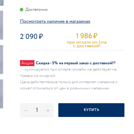
Достаточно
Посмотреть наличие в магазинах
1 986
₽
2 090
при оплате on-line
c доставкой!
Акция
Скидка - 5% на первый заказ с доставкой!*
* - суммируется при оплате-онлайн, не действует на
товары со скидкой.
Цена действительна только для интернет-магазина и
может отличаться от цен в розничных магазинах
КУПИТЬ