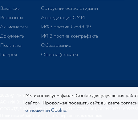
Вакансии
Сотрудничество с гидами
Реквизиты
Аккредитация СМИ
Акционерам
ИФЗ против Covid-19
Документы
ИФЗ против контрафакта
Политика
Образование
Галерея
Оферта (скачать)
Мы используем файлы Cookie для улучшения работ
2026 © Императорский фарфоровый завод. Официальный сайт.
АО «ИФЗ», ИНН 7811000276, КПП 781101001, ОГРН 1027806058213
сайтом. Продолжая посещать сайт, вы даете соглас
ООО «ТД ЛФЗ», ИНН 7730518581, КПП 773001001, ОГРН 105774605538
отношении Cookie.
Политика обработки и защиты персональных данных