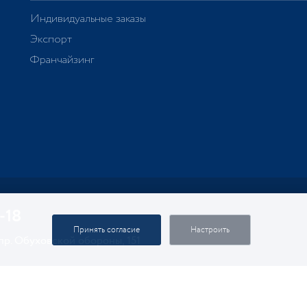
Индивидуальные заказы
Экспорт
Франчайзинг
-18
Принять согласие
Настроить
 пр. Обуховской обороны, 151