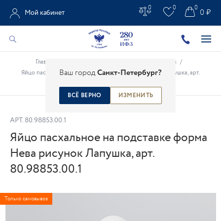
0
0
0
0 ₽
Мой кабинет
Главная
/
Каталог
/
Подарки из фарфора
/
Пасха
/
Ваш город
Санкт-Петербург?
Яйцо пасхальное на подставке форма Нева рисунок Лапушка, арт.
80.98853.00.1
ВСЁ ВЕРНО
ИЗМЕНИТЬ
АРТ.
80.98853.00.1
Яйцо пасхальное на подставке форма
Нева рисунок Лапушка, арт.
80.98853.00.1
Только самовывоз