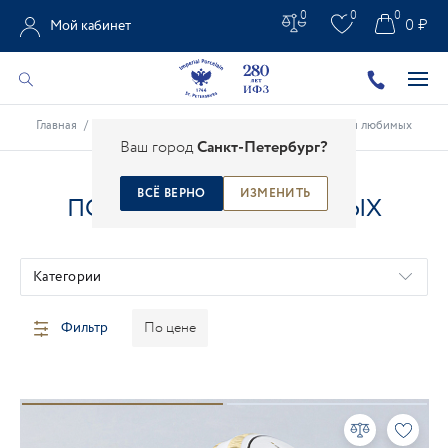
0
0
0
0 ₽
Мой кабинет
Главная
/
Каталог
/
Подарки из фарфора
/
Подарки для любимых
Ваш город
Санкт-Петербург?
ВСЁ ВЕРНО
ИЗМЕНИТЬ
ПОДАРКИ ДЛЯ ЛЮБИМЫХ
Категории
Фильтр
По цене