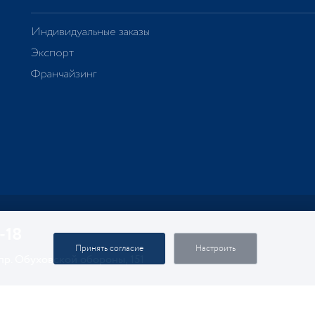
Индивидуальные заказы
Экспорт
Франчайзинг
-18
Принять согласие
Настроить
 пр. Обуховской обороны, 151