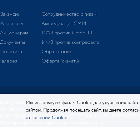
Вакансии
Сотрудничество с гидами
Реквизиты
Аккредитация СМИ
Акционерам
ИФЗ против Covid-19
Документы
ИФЗ против контрафакта
Политика
Образование
Галерея
Оферта (скачать)
Мы используем файлы Cookie для улучшения работ
2026 © Императорский фарфоровый завод. Официальный сайт.
АО «ИФЗ», ИНН 7811000276, КПП 781101001, ОГРН 1027806058213
сайтом. Продолжая посещать сайт, вы даете соглас
ООО «ТД ЛФЗ», ИНН 7730518581, КПП 773001001, ОГРН 105774605538
отношении Cookie.
Политика обработки и защиты персональных данных