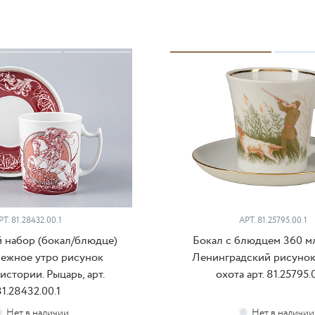
РТ.
81.28432.00.1
АРТ.
81.25795.00.1
 набор (бокал/блюдце)
Бокал с блюдцем 360 м
ежное утро рисунок
Ленинградский рисунок
стории. Рыцарь, арт.
охота арт. 81.25795.
1.28432.00.1