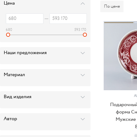
Цена
По цене
680
593 170
Наши предложения
Материал
Вид изделия
А
Подарочный
форма Сн
Автор
Мужские и
8