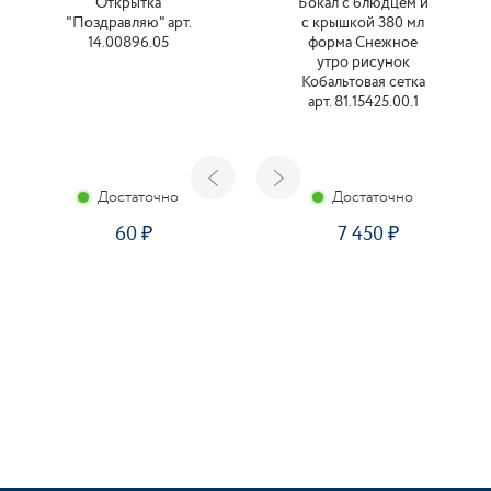
Открытка
Бокал с блюдцем и
"Поздравляю" арт.
с крышкой 380 мл
14.00896.05
форма Снежное
утро рисунок
Кобальтовая сетка
арт. 81.15425.00.1
Достаточно
Достаточно
60
7 450