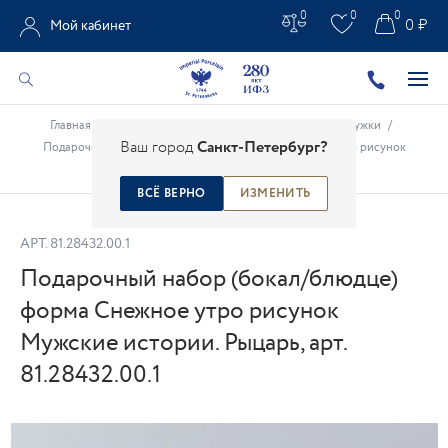
0
0
0
0 ₽
Мой кабинет
Главная
/
Каталог
/
Фарфоровые чашки
/
Бокалы, кружки
/
Ваш город
Санкт-Петербург?
Подарочный набор (бокал/блюдце) форма Снежное утро рисунок
Мужские истории. Рыцарь, арт. 81.28432.00.1
ВСЁ ВЕРНО
ИЗМЕНИТЬ
АРТ.
81.28432.00.1
Подарочный набор (бокал/блюдце)
форма Снежное утро рисунок
Мужские истории. Рыцарь, арт.
81.28432.00.1