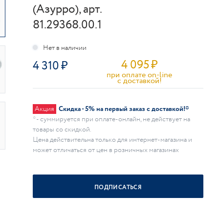
(Азурро), арт.
81.29368.00.1
4 095
₽
4 310
при оплате on-line
c доставкой!
Акция
Скидка - 5% на первый заказ с доставкой!*
* - суммируется при оплате-онлайн, не действует на
товары со скидкой.
Цена действительна только для интернет-магазина и
может отличаться от цен в розничных магазинах
ПОДПИСАТЬСЯ