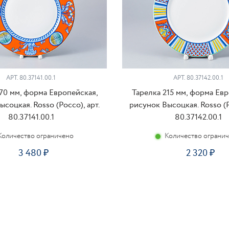
АРТ. 80.37141.00.1
АРТ. 80.37142.00.1
70 мм, форма Европейская,
Тарелка 215 мм, форма Ев
соцкая. Rosso (Россо), арт.
рисунок Высоцкая. Rosso (Р
80.37141.00.1
80.37142.00.1
Количество ограничено
Количество ограни
3 480
2 320