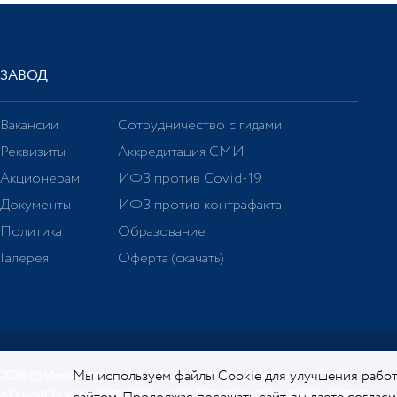
ЗАВОД
Вакансии
Сотрудничество с гидами
Реквизиты
Аккредитация СМИ
Акционерам
ИФЗ против Covid-19
Документы
ИФЗ против контрафакта
Политика
Образование
Галерея
Оферта (скачать)
Мы используем файлы Cookie для улучшения работ
2026 © Императорский фарфоровый завод. Официальный сайт.
АО «ИФЗ», ИНН 7811000276, КПП 781101001, ОГРН 1027806058213