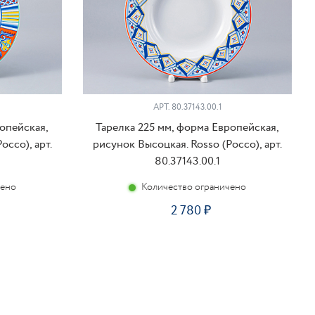
АРТ. 80.37143.00.1
ропейская,
Тарелка 225 мм, форма Европейская,
оссо), арт.
рисунок Высоцкая. Rosso (Россо), арт.
80.37143.00.1
чено
Количество ограничено
2 780