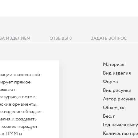
 ЗА ИЗДЕЛИЕМ
ОТЗЫВЫ
0
ЗАДАТЬ ВОПРОС
Материал
Вид изделия
рации с известной
Форма
рирует прямое
азывают
Вид рисунка
азурью, а потом
Автор рисунка
еские орнаменты,
Объем, мл
е изделие обладает
Вес, г
елия и создавать
Год начала вып
 хозяек порадует
Количество пр
ь в ПММ и