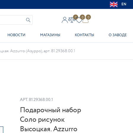
EN
0
0
0
НОВОСТИ
МАГАЗИНЫ
КОНТАКТЫ
О ЗАВОДЕ
я. Azzurro (Азурро), арт. 81.29368.00.1
АРТ.
81.29368.00.1
Подарочный набор
Соло рисунок
Высоцкая. Azzurro