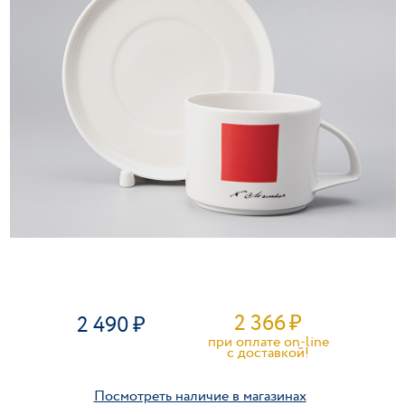
2 366
₽
2 490
при оплате on-line
c доставкой!
Посмотреть наличие в магазинах