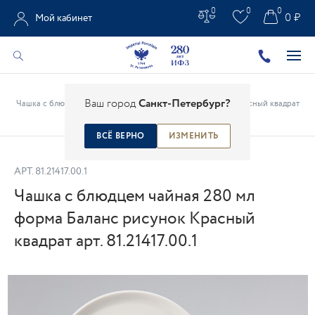
0
0
0
0 ₽
Мой кабинет
Главная
/
Каталог
/
Агитационный фарфор
/
Ваш город
Санкт-Петербург?
Чашка с блюдцем чайная 280 мл форма Баланс рисунок Красный квадрат
арт. 81.21417.00.1
ВСЁ ВЕРНО
ИЗМЕНИТЬ
АРТ.
81.21417.00.1
Чашка с блюдцем чайная 280 мл
форма Баланс рисунок Красный
квадрат арт. 81.21417.00.1