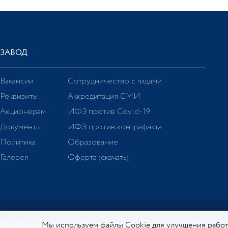
ЗАВОД
Вакансии
Сотрудничество с гидами
Реквизиты
Аккредитация СМИ
Акционерам
ИФЗ против Covid-19
Документы
ИФЗ против контрафакта
Политика
Образование
Галерея
Оферта (скачать)
Мы используем файлы Cookie для улучшения работ
2026 © Императорский фарфоровый завод. Официальный сайт.