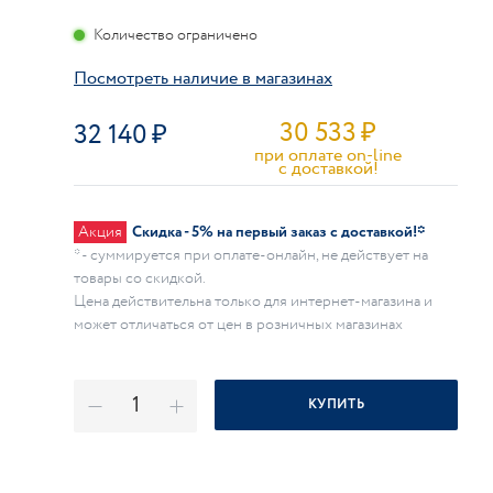
Количество ограничено
Посмотреть наличие в магазинах
30 533
₽
32 140
при оплате on-line
c доставкой!
Акция
Скидка - 5% на первый заказ с доставкой!*
* - суммируется при оплате-онлайн, не действует на
товары со скидкой.
Цена действительна только для интернет-магазина и
может отличаться от цен в розничных магазинах
КУПИТЬ