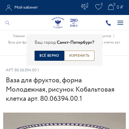
0
0
0
0 ₽
Мой кабинет
Главная
/
Каталог
/
Столовые предметы
/
Вазы для фруктов
/
Ваш город
Санкт-Петербург?
Ваза для фруктов, форма Молодежная, рисунок Кобальтовая клетка арт.
80.06394.00.1
ВСЁ ВЕРНО
ИЗМЕНИТЬ
АРТ.
80.06394.00.1
Ваза для фруктов, форма
Молодежная, рисунок Кобальтовая
клетка арт. 80.06394.00.1