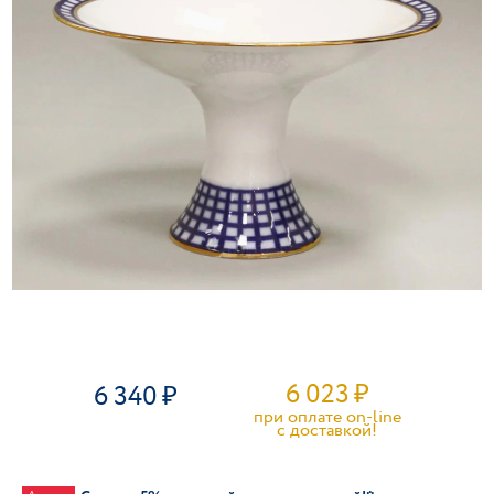
6 023
₽
6 340
при оплате on-line
c доставкой!