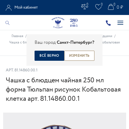
0
0
0
0 ₽
Мой кабинет
Главная
/
Каталог
/
Фарфоровые чашки
/
Чашки с блюдцами
/
Ваш город
Санкт-Петербург?
Чашка с блюдцем чайная 250 мл форма Тюльпан рисунок Кобальтовая
клетка арт. 81.14860.00.1
ВСЁ ВЕРНО
ИЗМЕНИТЬ
АРТ.
81.14860.00.1
Чашка с блюдцем чайная 250 мл
форма Тюльпан рисунок Кобальтовая
клетка арт. 81.14860.00.1