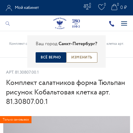
0
0
0
0 ₽
Мой кабинет
Главная
/
Каталог
/
Столовые предметы
/
Ваш город
Санкт-Петербург?
Комплект салатников форма Тюльпан рисунок Кобальтовая клетка арт.
81.30807.00.1
ВСЁ ВЕРНО
ИЗМЕНИТЬ
АРТ.
81.30807.00.1
Комплект салатников форма Тюльпан
рисунок Кобальтовая клетка арт.
81.30807.00.1
Только самовывоз