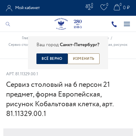
0
0
0
0 ₽
Мой кабинет
Главная
/
Каталог
/
Сервизы
/
Столовые сервизы
/
Ваш город
Санкт-Петербург?
Сервиз столовый на 6 персон 21 предмет, форма Европейская, рисунок
Кобальтовая клетка, арт. 81.11329.00.1
ВСЁ ВЕРНО
ИЗМЕНИТЬ
АРТ.
81.11329.00.1
Сервиз столовый на 6 персон 21
предмет, форма Европейская,
рисунок Кобальтовая клетка, арт.
81.11329.00.1