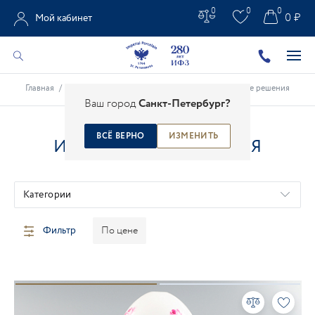
0
0
0
0 ₽
Мой кабинет
Главная
/
Каталог
/
Предметы интерьера
/
Интерьерные решения
Ваш город
Санкт-Петербург?
ВСЁ ВЕРНО
ИЗМЕНИТЬ
ИНТЕРЬЕРНЫЕ РЕШЕНИЯ
Категории
Фильтр
По цене