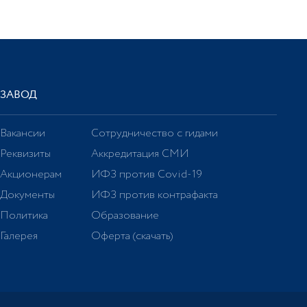
ЗАВОД
Вакансии
Сотрудничество с гидами
Реквизиты
Аккредитация СМИ
Акционерам
ИФЗ против Covid-19
Документы
ИФЗ против контрафакта
Политика
Образование
Галерея
Оферта (скачать)