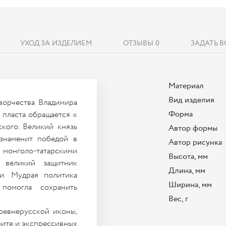
УХОД ЗА ИЗДЕЛИЕМ
ОТЗЫВЫ
0
ЗАДАТЬ 
Материал
Вид изделия
ворчества Владимира
Форма
 пласта обращается к
кого. Великий князь
Автор формы
знаменит победой в
Автор рисунка
монголо-татарскими
Высота, мм
 великий защитник
Длина, мм
и. Мудрая политика
Ширина, мм
 помогла сохранить
Вес, г
ревнерусской иконы,
рите и экспрессивных