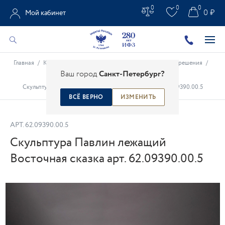
0
0
0
0 ₽
Мой кабинет
Главная
/
Каталог
/
Предметы интерьера
/
Интерьерные решения
/
Ваш город
Санкт-Петербург?
Скульптура
/
Скульптура Павлин лежащий Восточная сказка арт. 62.09390.00.5
ВСЁ ВЕРНО
ИЗМЕНИТЬ
АРТ.
62.09390.00.5
Скульптура Павлин лежащий
Восточная сказка арт. 62.09390.00.5