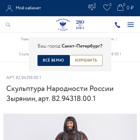
0
0
0
0 ₽
Мой кабинет
Главная
/
Каталог
/
Высокохудожественные изделия
/
Ваш город
Санкт-Петербург?
Народности России
/
Скульптура Народности России Зырянин, арт. 82.94318.00.1
ВСЁ ВЕРНО
ИЗМЕНИТЬ
АРТ.
82.94318.00.1
Скульптура Народности России
Зырянин, арт. 82.94318.00.1