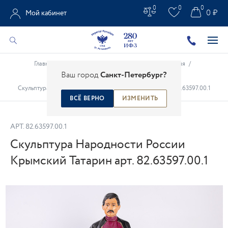
0
0
0
0 ₽
Мой кабинет
Главная
/
Каталог
/
Высокохудожественные изделия
/
Ваш город
Санкт-Петербург?
Народности России
/
Скульптура Народности России Крымский Татарин арт. 82.63597.00.1
ВСЁ ВЕРНО
ИЗМЕНИТЬ
АРТ.
82.63597.00.1
Скульптура Народности России
Крымский Татарин арт. 82.63597.00.1