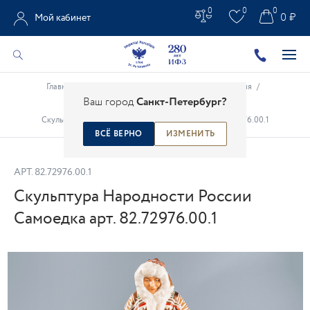
0
0
0
0 ₽
Мой кабинет
Главная
/
Каталог
/
Высокохудожественные изделия
/
Ваш город
Санкт-Петербург?
Народности России
/
Скульптура Народности России Самоедка арт. 82.72976.00.1
ВСЁ ВЕРНО
ИЗМЕНИТЬ
АРТ.
82.72976.00.1
Скульптура Народности России
Самоедка арт. 82.72976.00.1