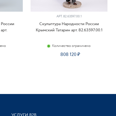
АРТ. 82.63597.00.1
 России
Скульптура Народности России
арт.
Крымский Татарин арт. 82.63597.00.1
чено
Количество ограничено
808 120
УСЛУГИ В2В