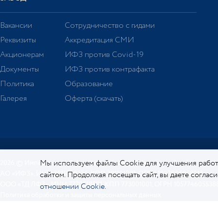
Вакансии
Сотрудничество с гидами
Реквизиты
Аккредитация СМИ
Акционерам
ИФЗ против Covid-19
Документы
ИФЗ против контрафакта
Политика
Образование
Галерея
Оферта (скачать)
Мы используем файлы Cookie для улучшения работ
2026 © Императорский фарфоровый завод. Официальный сайт.
АО «ИФЗ», ИНН 7811000276, КПП 781101001, ОГРН 1027806058213
сайтом. Продолжая посещать сайт, вы даете соглас
ООО «ТД ЛФЗ», ИНН 7730518581, КПП 773001001, ОГРН 105774605538
отношении Cookie.
Политика обработки и защиты персональных данных