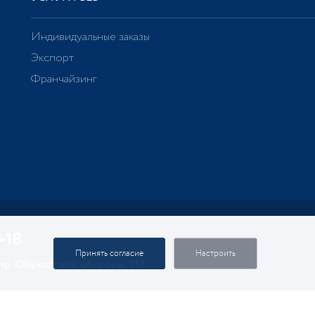
Индивидуальные заказы
Экспорт
Франчайзинг
-18
Принять согласие
Настроить
 пр. Обуховской обороны, 151