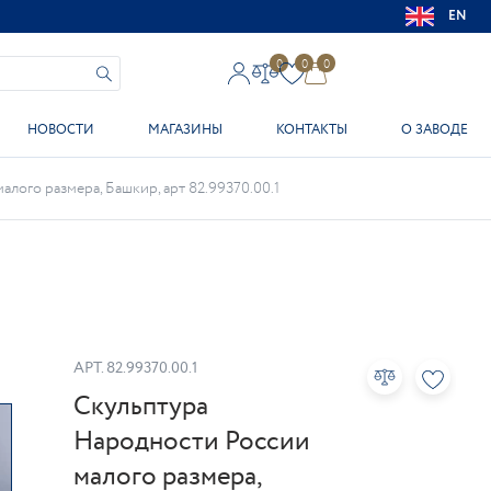
EN
0
0
0
НОВОСТИ
МАГАЗИНЫ
КОНТАКТЫ
О ЗАВОДЕ
лого размера, Башкир, арт 82.99370.00.1
АРТ.
82.99370.00.1
Скульптура
Народности России
малого размера,