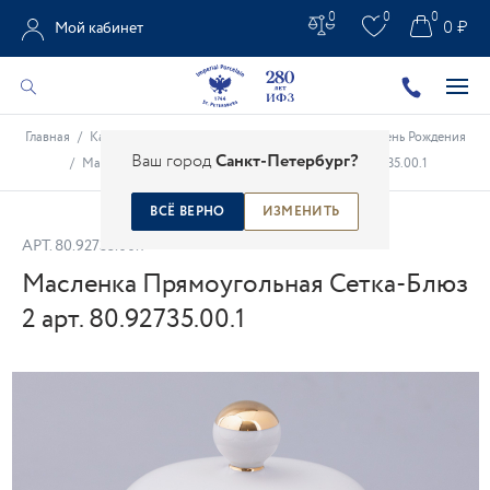
0
0
0
0 ₽
Мой кабинет
Главная
/
Каталог
/
Подарки из фарфора
/
Подарки на День Рождения
Ваш город
Санкт-Петербург?
/
Масленка Прямоугольная Сетка-Блюз 2 арт. 80.92735.00.1
ВСЁ ВЕРНО
ИЗМЕНИТЬ
АРТ.
80.92735.00.1
Масленка Прямоугольная Сетка-Блюз
2 арт. 80.92735.00.1