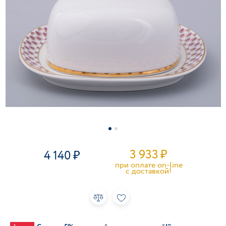
3 933
₽
4 140
при оплате on-line
c доставкой!