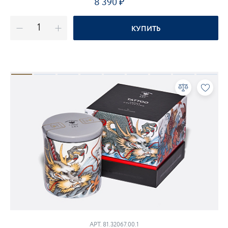
8 390
₽
КУПИТЬ
АРТ. 81.32067.00.1