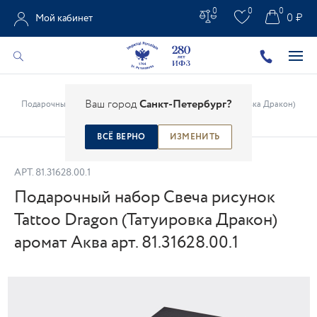
0
0
0
0 ₽
Мой кабинет
Главная
/
Каталог
/
Подарки из фарфора
/
Ваш город
Санкт-Петербург?
Подарочный набор Свеча рисунок Tattoo Dragon (Татуировка Дракон)
аромат Аква арт. 81.31628.00.1
ВСЁ ВЕРНО
ИЗМЕНИТЬ
АРТ.
81.31628.00.1
Подарочный набор Свеча рисунок
Tattoo Dragon (Татуировка Дракон)
аромат Аква арт. 81.31628.00.1