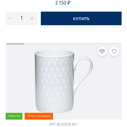
2 150
КУПИТЬ
Новинка
Только самовывоз
АРТ.
80.02928.00.1