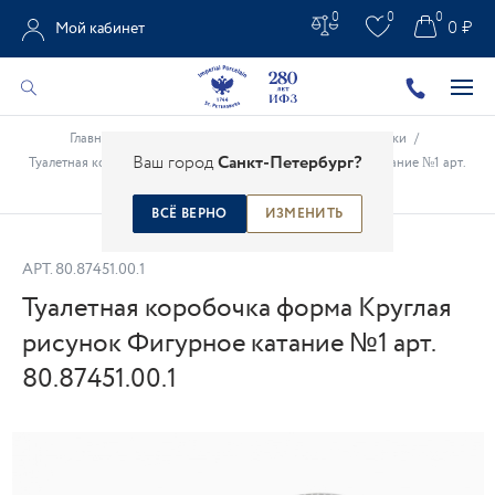
0
0
0
0 ₽
Мой кабинет
Главная
/
Каталог
/
Предметы интерьера
/
Шкатулки
/
Ваш город
Санкт-Петербург?
Туалетная коробочка форма Круглая рисунок Фигурное катание №1 арт.
80.87451.00.1
ВСЁ ВЕРНО
ИЗМЕНИТЬ
АРТ.
80.87451.00.1
Туалетная коробочка форма Круглая
рисунок Фигурное катание №1 арт.
80.87451.00.1