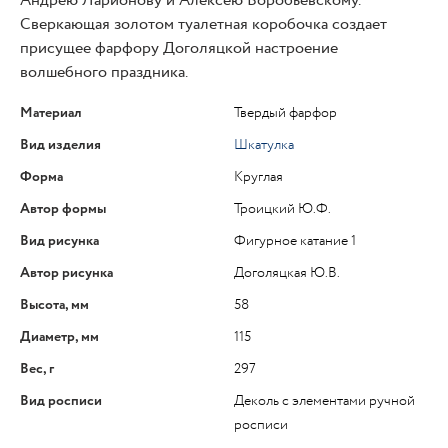
Андрею Ларионову и Алексею Воробьевскому.
Сверкающая золотом туалетная коробочка создает
присущее фарфору Доголяцкой настроение
волшебного праздника.
Материал
Твердый фарфор
Вид изделия
Шкатулка
Форма
Круглая
Автор формы
Троицкий Ю.Ф.
Вид рисунка
Фигурное катание 1
Автор рисунка
Доголяцкая Ю.В.
Высота, мм
58
Диаметр, мм
115
Вес, г
297
Вид росписи
Деколь с элементами ручной
росписи