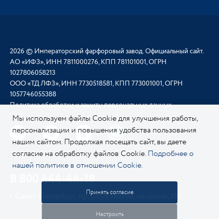
2026 © Императорский фарфоровый завод. Официальный сайт.
АО «ИФЗ», ИНН 7811000276, КПП 781101001, ОГРН
1027806058213
ООО «ТД ЛФЗ», ИНН 7730518581, КПП 773001001, ОГРН
1057746055388
Политика обработки и защиты персональных данных
Мы используем файлы Cookie для улучшения работы,
персонализации и повышения удобства пользования
нашим сайтом. Продолжая посещать сайт, вы даете
согласие на обработку файлов Cookie.
Подробнее о
нашей политике в отношении Cookie.
8 800 444-44-18
Принять согласие
г. Санкт-Петербург, пр. Обуховской обороны, 151
Настроить