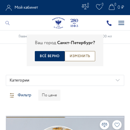
0
0
0
0 ₽
Мой кабинет
Главная
/
Каталог
/
Фарфоровые чашки
/
Чашки 100 мл
Ваш город
Санкт-Петербург?
ВСЁ ВЕРНО
ИЗМЕНИТЬ
ЧАШКИ 100 МЛ
Категории
Фильтр
По цене