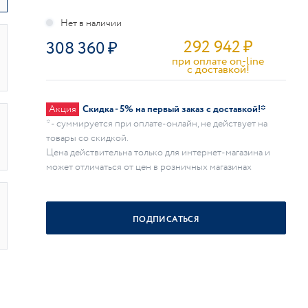
292 942
₽
308 360
при оплате on-line
c доставкой!
Акция
Скидка - 5% на первый заказ с доставкой!*
* - суммируется при оплате-онлайн, не действует на
товары со скидкой.
Цена действительна только для интернет-магазина и
может отличаться от цен в розничных магазинах
ПОДПИСАТЬСЯ