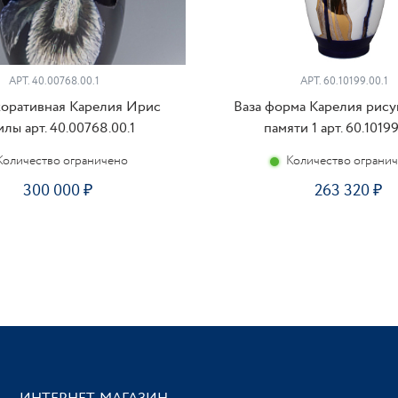
АРТ. 40.00768.00.1
АРТ. 60.10199.00.1
коративная Карелия Ирис
Ваза форма Карелия рису
лы арт. 40.00768.00.1
памяти 1 арт. 60.10199
Количество ограничено
Количество ограни
300 000
263 320