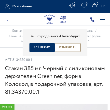
0
0
0
0 ₽
Мой кабинет
Главная
/
Каталог
/
Фарфоровые чашки
/
Бокалы, кружки
/
Ваш город
Санкт-Петербург?
Стакан 385 мл Черный с силиконовым держателем Green net, форма
Колокол, в подарочной упаковке, арт. 81.34370.00.1
ВСЁ ВЕРНО
ИЗМЕНИТЬ
АРТ.
81.34370.00.1
Стакан 385 мл Черный с силиконовым
держателем Green net, форма
Колокол, в подарочной упаковке, арт.
81.34370.00.1
Новинка