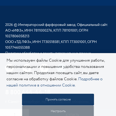
2026 © Императорский фарфоровый завод. Официальный сайт.
АО «ИФЗ», ИНН 7811000276, КПП 781101001, ОГРН
1027806058213
ООО «ТД ЛФЗ», ИНН 7730518581, КПП 773001001, ОГРН
1057746055388
Политика обработки и защиты персональных данных
Мы используем файлы Cookie для улучшения работы,
персонализации и повышения удобства пользования
нашим сайтом. Продолжая посещать сайт, вы даете
согласие на обработку файлов Cookie.
Подробнее о
нашей политике в отношении Cookie.
8 800 444-44-18
Принять согласие
г. Санкт-Петербург, пр. Обуховской обороны, 151
Настроить
КУПИТЬ