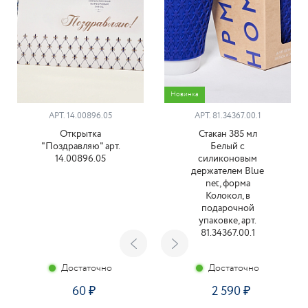
Новинка
АРТ. 14.00896.05
АРТ. 81.34367.00.1
Открытка
Стакан 385 мл
"Поздравляю" арт.
Белый с
14.00896.05
силиконовым
держателем Blue
net, форма
Колокол, в
подарочной
упаковке, арт.
81.34367.00.1
Достаточно
Достаточно
60
2 590