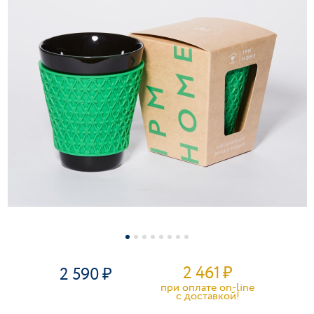
2 461
₽
2 590
при оплате on-line
c доставкой!