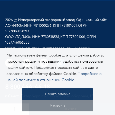
2026 © Императорский фарфоровый завод. Официальный сайт.
АО «ИФЗ», ИНН 7811000276, КПП 781101001, ОГРН
1027806058213
ООО «ТД ЛФЗ», ИНН 7730518581, КПП 773001001, ОГРН
1057746055388
Политика обработки и защиты персональных данных
Мы используем файлы Cookie для улучшения работы,
персонализации и повышения удобства пользования
нашим сайтом. Продолжая посещать сайт, вы даете
согласие на обработку файлов Cookie.
Подробнее о
нашей политике в отношении Cookie.
8 800 444-44-18
Принять согласие
г. Санкт-Петербург, пр. Обуховской обороны, 151
Настроить
КУПИТЬ