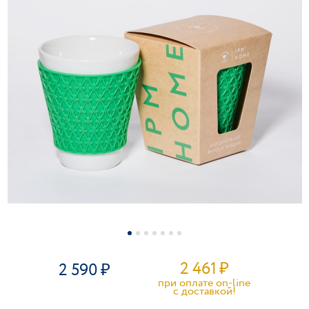
2 461
₽
2 590
при оплате on-line
c доставкой!