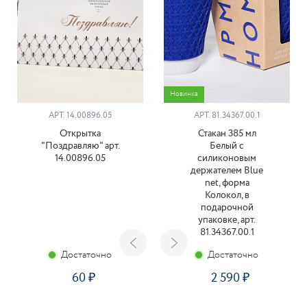
Новинка
АРТ. 14.00896.05
АРТ. 81.34367.00.1
Открытка
Стакан 385 мл
"Поздравляю" арт.
Белый с
14.00896.05
силиконовым
держателем Blue
net, форма
Колокол, в
подарочной
упаковке, арт.
81.34367.00.1
Достаточно
Достаточно
60
2 590