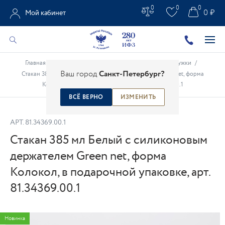
0
0
0
0 ₽
Мой кабинет
Главная
/
Каталог
/
Фарфоровые чашки
/
Бокалы, кружки
/
Ваш город
Санкт-Петербург?
Стакан 385 мл Белый с силиконовым держателем Green net, форма
Колокол, в подарочной упаковке, арт. 81.34369.00.1
ВСЁ ВЕРНО
ИЗМЕНИТЬ
АРТ.
81.34369.00.1
Стакан 385 мл Белый с силиконовым
держателем Green net, форма
Колокол, в подарочной упаковке, арт.
81.34369.00.1
Новинка