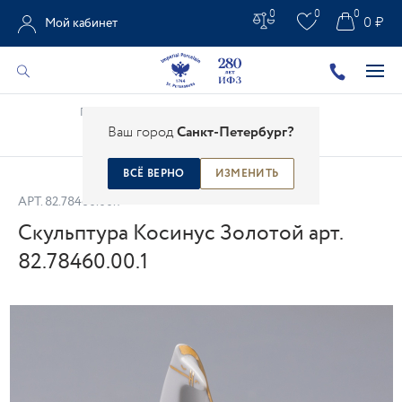
0
0
0
0 ₽
Мой кабинет
Главная
/
Каталог
/
Фарфоровая скульптура
/
Ваш город
Санкт-Петербург?
Скульптура Косинус Золотой арт. 82.78460.00.1
ВСЁ ВЕРНО
ИЗМЕНИТЬ
АРТ.
82.78460.00.1
Скульптура Косинус Золотой арт.
82.78460.00.1