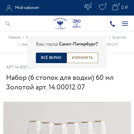
0
0
0
0 ₽
Мой кабинет
Главная
/
Каталог
/
Стекло и Столовые приборы
/
Стекло
/
Золотой
Ваш город
Санкт-Петербург?
/
Набор (6 стопок для водки) 60 мл Золотой арт. 14.00012.07
ВСЁ ВЕРНО
ИЗМЕНИТЬ
АРТ.
14.00012.07
Набор (6 стопок для водки) 60 мл
Золотой арт. 14.00012.07