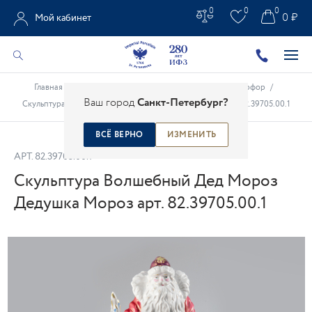
0
0
0
0 ₽
Мой кабинет
Главная
/
Каталог
/
Рождественский и новогодний фарфор
/
Ваш город
Санкт-Петербург?
Скульптура Волшебный Дед Мороз Дедушка Мороз арт. 82.39705.00.1
ВСЁ ВЕРНО
ИЗМЕНИТЬ
АРТ.
82.39705.00.1
Скульптура Волшебный Дед Мороз
Дедушка Мороз арт. 82.39705.00.1