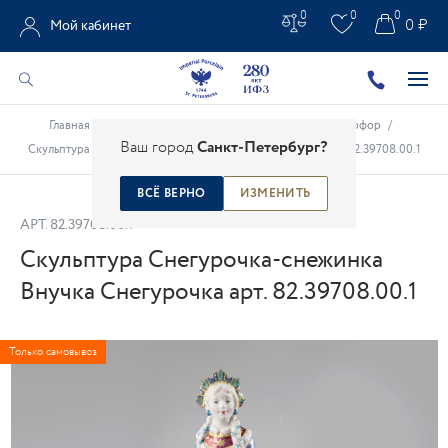
0
0
0
0 ₽
Мой кабинет
Главная
/
Каталог
/
Рождественский и новогодний фарфор
/
Ваш город
Санкт-Петербург?
Скульптура Снегурочка-снежинка Внучка Снегурочка арт. 82.39708.00.1
ВСЁ ВЕРНО
ИЗМЕНИТЬ
АРТ.
82.39708.00.1
Скульптура Снегурочка-снежинка
Внучка Снегурочка арт. 82.39708.00.1
Только самовывоз