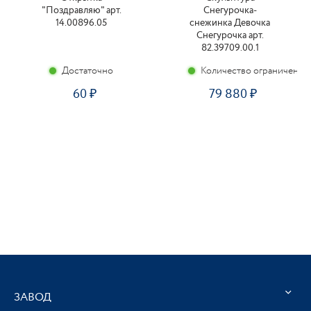
"Поздравляю" арт.
Снегурочка-
14.00896.05
снежинка Девочка
Снегурочка арт.
82.39709.00.1
Достаточно
Количество ограничено
60
79 880
ЗАВОД