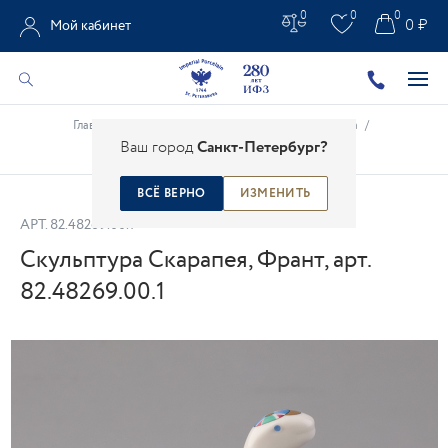
0
0
0
0 ₽
Мой кабинет
Главная
/
Каталог
/
Анималистическая скульптура
/
Ваш город
Санкт-Петербург?
Скульптура Скарапея, Франт, арт. 82.48269.00.1
ВСЁ ВЕРНО
ИЗМЕНИТЬ
АРТ.
82.48269.00.1
Скульптура Скарапея, Франт, арт.
82.48269.00.1