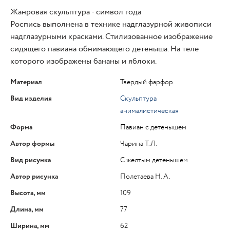
Жанровая скульптура - символ года
Роспись выполнена в технике надглазурной живописи
надглазурными красками. Стилизованное изображение
сидящего павиана обнимающего детеныша. На теле
которого изображены бананы и яблоки.
Материал
Твердый фарфор
Вид изделия
Скульптура
анималистическая
Форма
Павиан с детенышем
Автор формы
Чарина Т.Л.
Вид рисунка
С желтым детенышем
Автор рисунка
Полетаева Н. А.
Высота, мм
109
Длина, мм
77
Ширина, мм
62