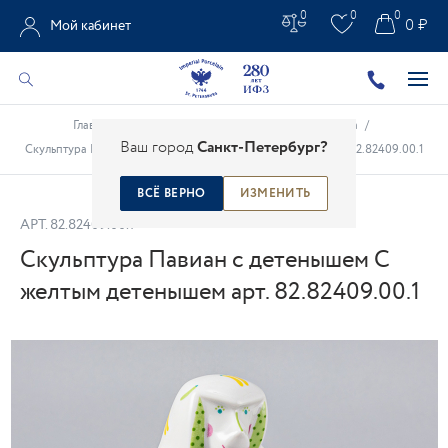
0
0
0
0 ₽
Мой кабинет
Главная
/
Каталог
/
Анималистическая скульптура
/
Ваш город
Санкт-Петербург?
Скульптура Павиан с детенышем С желтым детенышем арт. 82.82409.00.1
ВСЁ ВЕРНО
ИЗМЕНИТЬ
АРТ.
82.82409.00.1
Скульптура Павиан с детенышем С
желтым детенышем арт. 82.82409.00.1