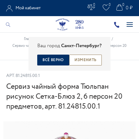
0
0
0
0 ₽
Мой кабинет
Главная
/
Каталог
/
Сервизы
/
Чайные сервизы
/
Ваш город
Санкт-Петербург?
Сервиз чайный форма Тюльпан рисунок Сетка-Блюз 2, 6 персон 20
предметов, арт. 81.24815.00.1
ВСЁ ВЕРНО
ИЗМЕНИТЬ
АРТ.
81.24815.00.1
Сервиз чайный форма Тюльпан
рисунок Сетка-Блюз 2, 6 персон 20
предметов, арт. 81.24815.00.1