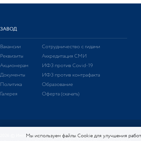
ЗАВОД
Вакансии
Сотрудничество с гидами
Реквизиты
Аккредитация СМИ
Акционерам
ИФЗ против Covid-19
Документы
ИФЗ против контрафакта
Политика
Образование
Галерея
Оферта (скачать)
Мы используем файлы Cookie для улучшения работ
2026 © Императорский фарфоровый завод. Официальный сайт.