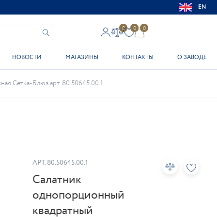
EN
0
0
0
НОВОСТИ
МАГАЗИНЫ
КОНТАКТЫ
О ЗАВОДЕ
я Сетка-Блюз арт. 80.50645.00.1
АРТ.
80.50645.00.1
Салатник
однопорционный
квадратный