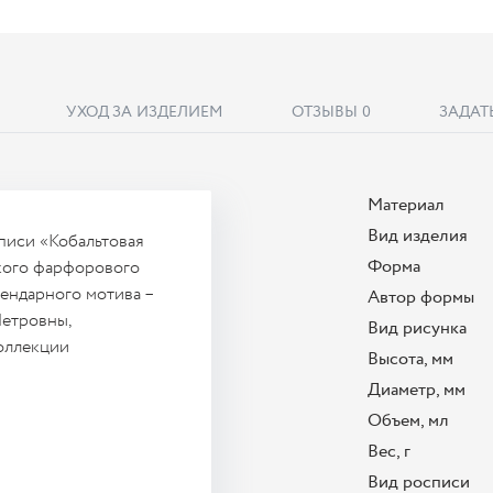
УХОД ЗА ИЗДЕЛИЕМ
ОТЗЫВЫ
0
ЗАДАТ
Материал
Вид изделия
писи «Кобальтовая
Форма
кого фарфорового
гендарного мотива –
Автор формы
етровны,
Вид рисунка
коллекции
Высота, мм
Диаметр, мм
Объем, мл
Вес, г
Вид росписи