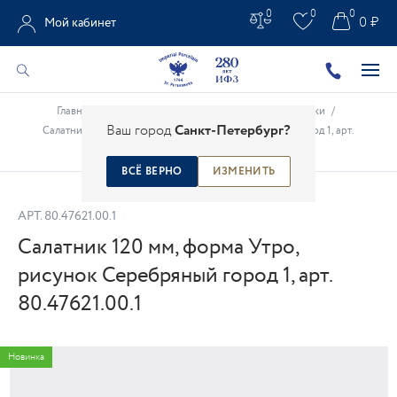
0
0
0
0 ₽
Мой кабинет
Главная
/
Каталог
/
Столовые предметы
/
Салатники
/
Ваш город
Санкт-Петербург?
Салатник 120 мм, форма Утро, рисунок Серебряный город 1, арт.
80.47621.00.1
ВСЁ ВЕРНО
ИЗМЕНИТЬ
АРТ.
80.47621.00.1
Салатник 120 мм, форма Утро,
рисунок Серебряный город 1, арт.
80.47621.00.1
Новинка