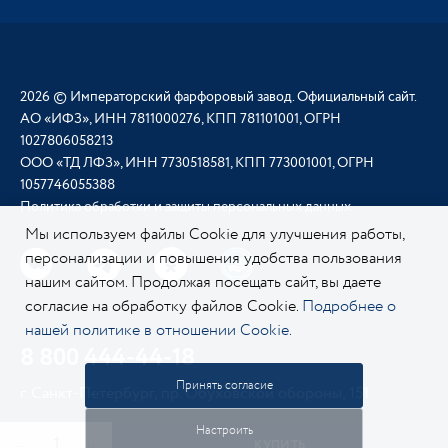
2026 © Императорский фарфоровый завод. Официальный сайт.
АО «ИФЗ», ИНН 7811000276, КПП 781101001, ОГРН
1027806058213
ООО «ТД ЛФЗ», ИНН 7730518581, КПП 773001001, ОГРН
1057746055388
Политика обработки и защиты персональных данных
Мы используем файлы Cookie для улучшения работы,
персонализации и повышения удобства пользования
нашим сайтом. Продолжая посещать сайт, вы даете
согласие на обработку файлов Cookie.
Подробнее о
нашей политике в отношении Cookie.
8 800 444-44-18
Принять согласие
г. Санкт-Петербург, пр. Обуховской обороны, 151
Настроить
КУПИТЬ