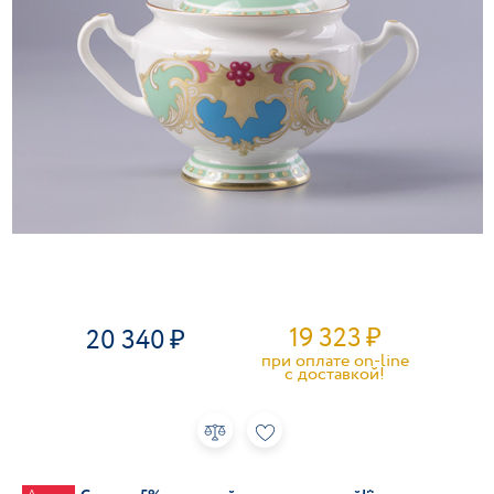
19 323
₽
20 340
при оплате on-line
c доставкой!