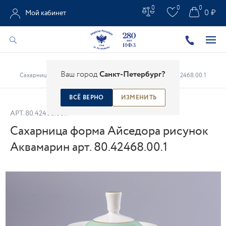
0
0
0
0 ₽
Мой кабинет
Главная
/
Каталог
/
Столовые предметы
/
Ваш город
Санкт-Петербург?
Сахарница форма Айседора рисунок Аквамарин арт. 80.42468.00.1
ВСЁ ВЕРНО
ИЗМЕНИТЬ
АРТ.
80.42468.00.1
Сахарница форма Айседора рисунок
Аквамарин арт. 80.42468.00.1